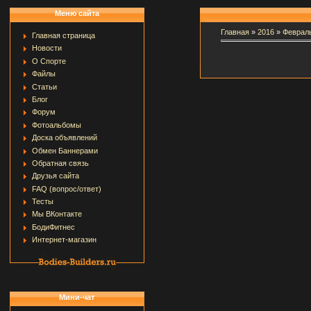
Меню сайта
Главная
»
2016
»
Феврал
Главная страница
Новости
О Спорте
Файлы
Статьи
Блог
Форум
Фотоальбомы
Доска объявлений
Обмен Баннерами
Обратная связь
Друзья сайта
FAQ (вопрос/ответ)
Тесты
Мы ВКонтакте
БодиФитнес
Интернет-магазин
Мини-чат