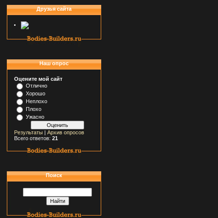
Друзья сайта
Наш опрос
Оцените мой сайт
Отлично
Хорошо
Неплохо
Плохо
Ужасно
Результаты
|
Архив опросов
Всего ответов:
21
Поиск