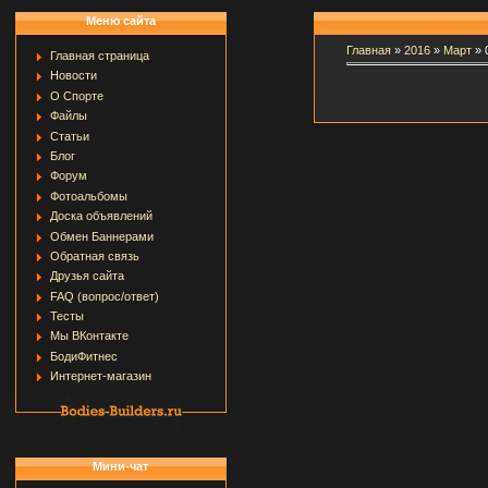
Меню сайта
Главная
»
2016
»
Март
»
Главная страница
Новости
О Спорте
Файлы
Статьи
Блог
Форум
Фотоальбомы
Доска объявлений
Обмен Баннерами
Обратная связь
Друзья сайта
FAQ (вопрос/ответ)
Тесты
Мы ВКонтакте
БодиФитнес
Интернет-магазин
Мини-чат