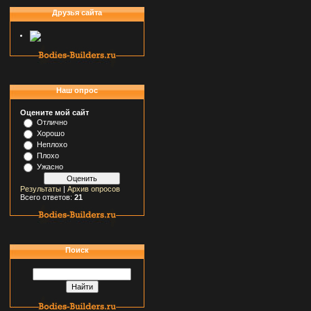
Друзья сайта
Наш опрос
Оцените мой сайт
Отлично
Хорошо
Неплохо
Плохо
Ужасно
Результаты
|
Архив опросов
Всего ответов:
21
Поиск