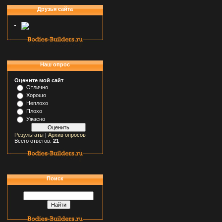
Друзья сайта
Наш опрос
Оцените мой сайт
Отлично
Хорошо
Неплохо
Плохо
Ужасно
Результаты
|
Архив опросов
Всего ответов:
21
Поиск