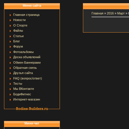
Меню сайта
Главная
»
2016
»
Март
»
Главная страница
Новости
О Спорте
Файлы
Статьи
Блог
Форум
Фотоальбомы
Доска объявлений
Обмен Баннерами
Обратная связь
Друзья сайта
FAQ (вопрос/ответ)
Тесты
Мы ВКонтакте
БодиФитнес
Интернет-магазин
Мини-чат