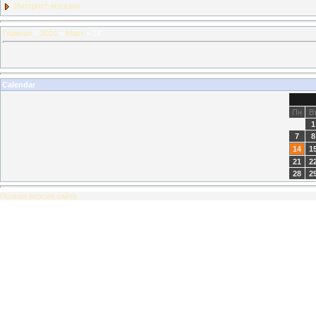
Интернет-магазин
Главная
»
2016
»
Март
»
14
Calendar
Пн
В
1
7
8
14
1
21
2
28
2
Полная версия сайта