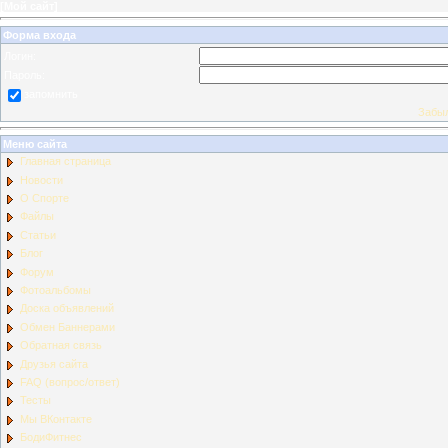
[
Мой сайт
]
Форма входа
Логин:
Пароль:
запомнить
Забыл
Меню сайта
Главная страница
Новости
О Спорте
Файлы
Статьи
Блог
Форум
Фотоальбомы
Доска объявлений
Обмен Баннерами
Обратная связь
Друзья сайта
FAQ (вопрос/ответ)
Тесты
Мы ВКонтакте
БодиФитнес