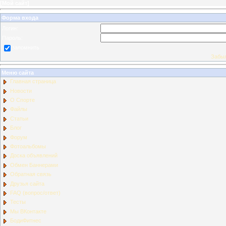
[
Мой сайт
]
Форма входа
Логин:
Пароль:
запомнить
Забыл
Меню сайта
Главная страница
Новости
О Спорте
Файлы
Статьи
Блог
Форум
Фотоальбомы
Доска объявлений
Обмен Баннерами
Обратная связь
Друзья сайта
FAQ (вопрос/ответ)
Тесты
Мы ВКонтакте
БодиФитнес