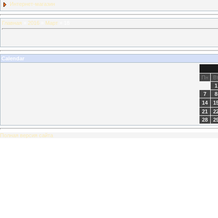
Интернет-магазин
Главная
»
2016
»
Март
»
18
Calendar
Пн
В
1
7
8
14
1
21
2
28
2
Полная версия сайта