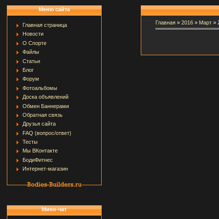
Меню сайта
Главная
»
2016
»
Март
»
Главная страница
Новости
О Спорте
Файлы
Статьи
Блог
Форум
Фотоальбомы
Доска объявлений
Обмен Баннерами
Обратная связь
Друзья сайта
FAQ (вопрос/ответ)
Тесты
Мы ВКонтакте
БодиФитнес
Интернет-магазин
Мини-чат