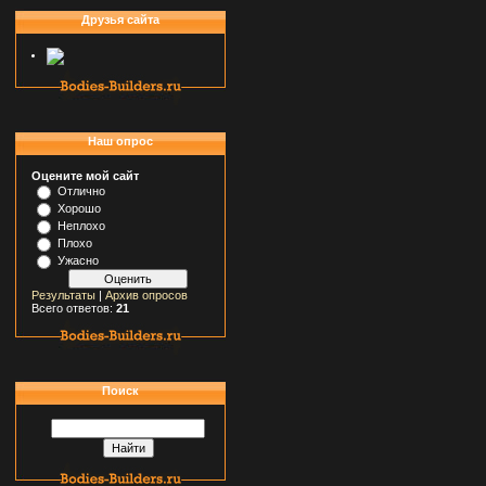
Друзья сайта
Наш опрос
Оцените мой сайт
Отлично
Хорошо
Неплохо
Плохо
Ужасно
Результаты
|
Архив опросов
Всего ответов:
21
Поиск