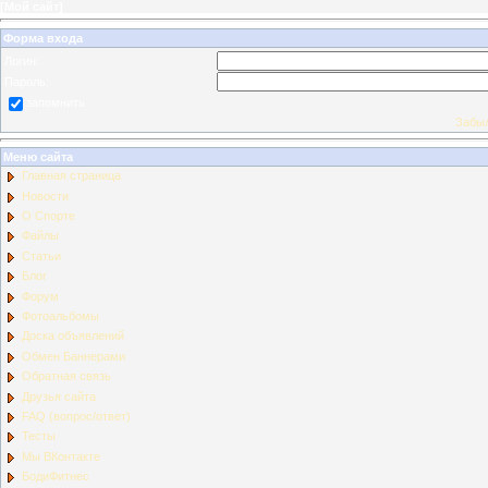
[
Мой сайт
]
Форма входа
Логин:
Пароль:
запомнить
Забыл
Меню сайта
Главная страница
Новости
О Спорте
Файлы
Статьи
Блог
Форум
Фотоальбомы
Доска объявлений
Обмен Баннерами
Обратная связь
Друзья сайта
FAQ (вопрос/ответ)
Тесты
Мы ВКонтакте
БодиФитнес