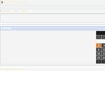
Интернет-магазин
Главная
»
2016
»
Май
»
02
Calendar
Пн
В
2
3
9
1
16
1
23
2
30
3
Полная версия сайта