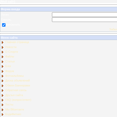
[
Мой сайт
]
Форма входа
Логин:
Пароль:
запомнить
Забыл
Меню сайта
Главная страница
Новости
О Спорте
Файлы
Статьи
Блог
Форум
Фотоальбомы
Доска объявлений
Обмен Баннерами
Обратная связь
Друзья сайта
FAQ (вопрос/ответ)
Тесты
Мы ВКонтакте
БодиФитнес