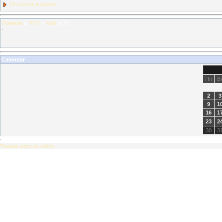
Интернет-магазин
Главная
»
2016
»
Май
»
28
Calendar
Пн
В
2
3
9
1
16
1
23
2
30
3
Полная версия сайта