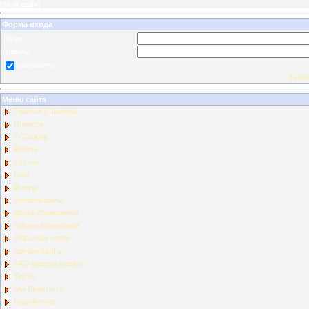
[
Мой сайт
]
Форма входа
Логин:
Пароль:
запомнить
Забыл
Меню сайта
Главная страница
Новости
О Спорте
Файлы
Статьи
Блог
Форум
Фотоальбомы
Доска объявлений
Обмен Баннерами
Обратная связь
Друзья сайта
FAQ (вопрос/ответ)
Тесты
Мы ВКонтакте
БодиФитнес