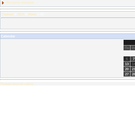
Интернет-магазин
Главная
»
2016
»
Июнь
»
05
Calendar
Пн
В
6
7
13
1
20
2
27
2
Полная версия сайта