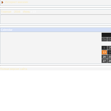
Интернет-магазин
Главная
»
2016
»
Июнь
»
13
Calendar
Пн
В
6
7
13
1
20
2
27
2
Полная версия сайта