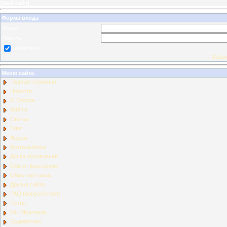
[
Мой сайт
]
Форма входа
Логин:
Пароль:
запомнить
Забыл
Меню сайта
Главная страница
Новости
О Спорте
Файлы
Статьи
Блог
Форум
Фотоальбомы
Доска объявлений
Обмен Баннерами
Обратная связь
Друзья сайта
FAQ (вопрос/ответ)
Тесты
Мы ВКонтакте
БодиФитнес