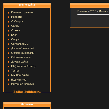
Меню сайта
Главная
»
2016
»
Июнь
»
Главная страница
Новости
О Спорте
Файлы
Статьи
Блог
Форум
Фотоальбомы
Доска объявлений
Обмен Баннерами
Обратная связь
Друзья сайта
FAQ (вопрос/ответ)
Тесты
Мы ВКонтакте
БодиФитнес
Интернет-магазин
Мини-чат