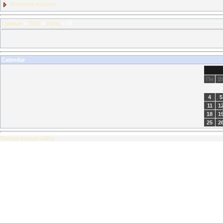
Интернет-магазин
Главная
»
2016
»
Июль
»
03
Calendar
Пн
В
4
5
11
1
18
1
25
2
Полная версия сайта