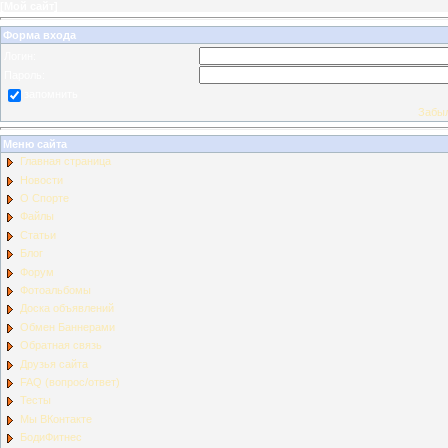
[
Мой сайт
]
Форма входа
Логин:
Пароль:
запомнить
Забыл
Меню сайта
Главная страница
Новости
О Спорте
Файлы
Статьи
Блог
Форум
Фотоальбомы
Доска объявлений
Обмен Баннерами
Обратная связь
Друзья сайта
FAQ (вопрос/ответ)
Тесты
Мы ВКонтакте
БодиФитнес