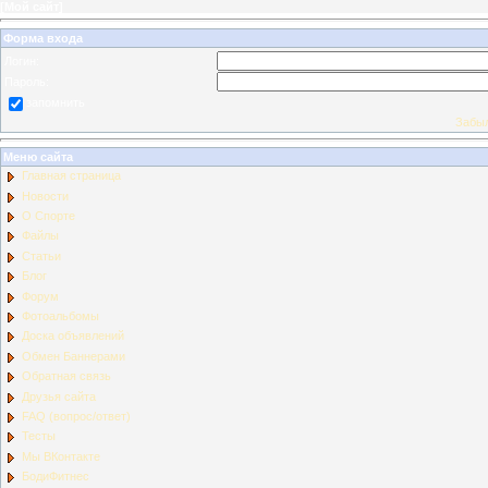
[
Мой сайт
]
Форма входа
Логин:
Пароль:
запомнить
Забыл
Меню сайта
Главная страница
Новости
О Спорте
Файлы
Статьи
Блог
Форум
Фотоальбомы
Доска объявлений
Обмен Баннерами
Обратная связь
Друзья сайта
FAQ (вопрос/ответ)
Тесты
Мы ВКонтакте
БодиФитнес