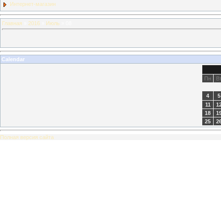
Интернет-магазин
Главная
»
2016
»
Июль
»
08
Calendar
Пн
В
4
5
11
1
18
1
25
2
Полная версия сайта