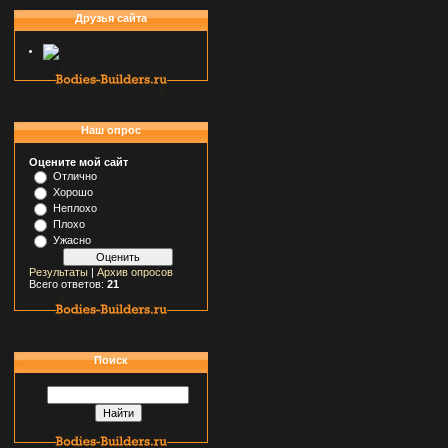
Друзья сайта
Наш опрос
Оцените мой сайт
Отлично
Хорошо
Неплохо
Плохо
Ужасно
Результаты
|
Архив опросов
Всего ответов:
21
Поиск