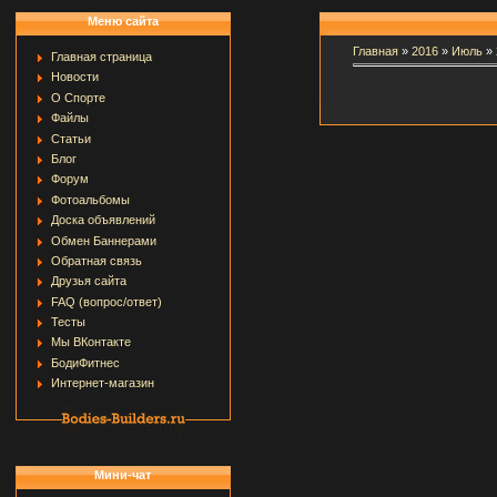
Меню сайта
Главная
»
2016
»
Июль
»
Главная страница
Новости
О Спорте
Файлы
Статьи
Блог
Форум
Фотоальбомы
Доска объявлений
Обмен Баннерами
Обратная связь
Друзья сайта
FAQ (вопрос/ответ)
Тесты
Мы ВКонтакте
БодиФитнес
Интернет-магазин
Мини-чат