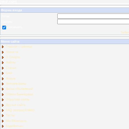
[
Мой сайт
]
Форма входа
Логин:
Пароль:
запомнить
Забыл
Меню сайта
Главная страница
Новости
О Спорте
Файлы
Статьи
Блог
Форум
Фотоальбомы
Доска объявлений
Обмен Баннерами
Обратная связь
Друзья сайта
FAQ (вопрос/ответ)
Тесты
Мы ВКонтакте
БодиФитнес