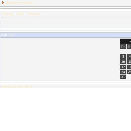
Интернет-магазин
Главная
»
2016
»
Октябрь
»
12
Calendar
Пн
В
3
4
10
1
17
1
24
2
31
Полная версия сайта