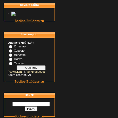
Друзья сайта
Наш опрос
Оцените мой сайт
Отлично
Хорошо
Неплохо
Плохо
Ужасно
Результаты
|
Архив опросов
Всего ответов:
21
Поиск