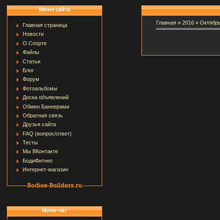
Меню сайта
Главная
»
2016
»
Октябр
Главная страница
Новости
О Спорте
Файлы
Статьи
Блог
Форум
Фотоальбомы
Доска объявлений
Обмен Баннерами
Обратная связь
Друзья сайта
FAQ (вопрос/ответ)
Тесты
Мы ВКонтакте
БодиФитнес
Интернет-магазин
Мини-чат