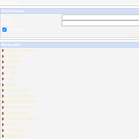
[
Мой сайт
]
Форма входа
Логин:
Пароль:
запомнить
Забыл
Меню сайта
Главная страница
Новости
О Спорте
Файлы
Статьи
Блог
Форум
Фотоальбомы
Доска объявлений
Обмен Баннерами
Обратная связь
Друзья сайта
FAQ (вопрос/ответ)
Тесты
Мы ВКонтакте
БодиФитнес