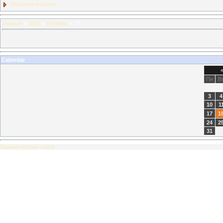
Интернет-магазин
Главная
»
2016
»
Октябрь
»
18
Calendar
Пн
В
3
4
10
1
17
1
24
2
31
Полная версия сайта