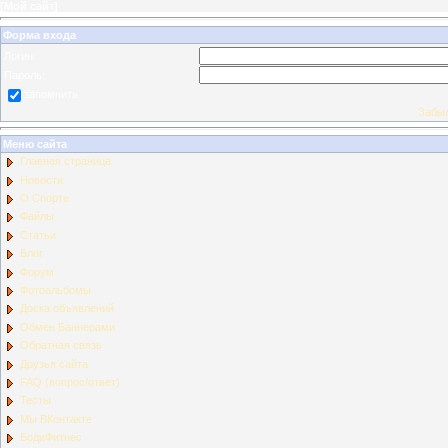
[
Мой сайт
]
Форма входа
Логин:
Пароль:
запомнить
Забыл
Меню сайта
Главная страница
Новости
О Спорте
Файлы
Статьи
Блог
Форум
Фотоальбомы
Доска объявлений
Обмен Баннерами
Обратная связь
Друзья сайта
FAQ (вопрос/ответ)
Тесты
Мы ВКонтакте
БодиФитнес