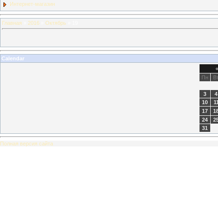
Интернет-магазин
Главная
»
2016
»
Октябрь
»
19
Calendar
Пн
В
3
4
10
1
17
1
24
2
31
Полная версия сайта