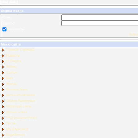
[
Мой сайт
]
Форма входа
Логин:
Пароль:
запомнить
Забыл
Меню сайта
Главная страница
Новости
О Спорте
Файлы
Статьи
Блог
Форум
Фотоальбомы
Доска объявлений
Обмен Баннерами
Обратная связь
Друзья сайта
FAQ (вопрос/ответ)
Тесты
Мы ВКонтакте
БодиФитнес