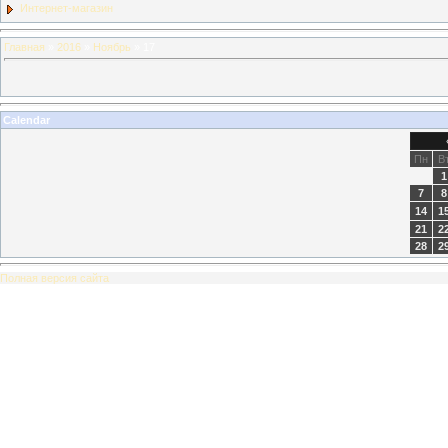
Интернет-магазин
Главная
»
2016
»
Ноябрь
»
17
Calendar
Пн
В
1
7
8
14
1
21
2
28
2
Полная версия сайта