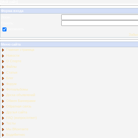
[
Мой сайт
]
Форма входа
Логин:
Пароль:
запомнить
Забыл
Меню сайта
Главная страница
Новости
О Спорте
Файлы
Статьи
Блог
Форум
Фотоальбомы
Доска объявлений
Обмен Баннерами
Обратная связь
Друзья сайта
FAQ (вопрос/ответ)
Тесты
Мы ВКонтакте
БодиФитнес