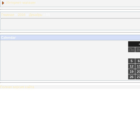
Интернет-магазин
Главная
»
2016
»
Декабрь
»
03
Calendar
Пн
В
5
6
12
1
19
2
26
2
Полная версия сайта