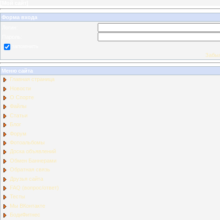
[
Мой сайт
]
Форма входа
Логин:
Пароль:
запомнить
Забыл
Меню сайта
Главная страница
Новости
О Спорте
Файлы
Статьи
Блог
Форум
Фотоальбомы
Доска объявлений
Обмен Баннерами
Обратная связь
Друзья сайта
FAQ (вопрос/ответ)
Тесты
Мы ВКонтакте
БодиФитнес