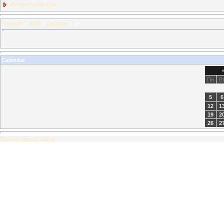
Интернет-магазин
Главная
»
2016
»
Декабрь
»
10
Calendar
Пн
В
5
6
12
1
19
2
26
2
Полная версия сайта