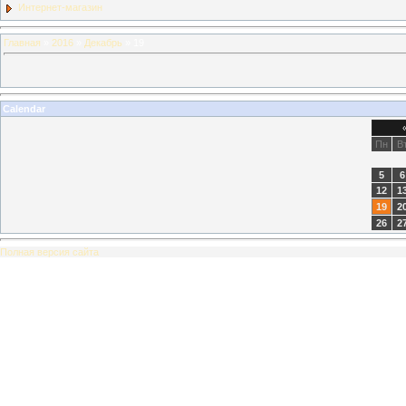
Интернет-магазин
Главная
»
2016
»
Декабрь
»
19
Calendar
Пн
В
5
6
12
1
19
2
26
2
Полная версия сайта