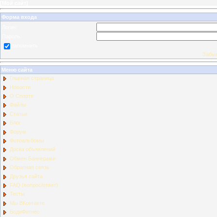
[
Мой сайт
]
Форма входа
Логин:
Пароль:
запомнить
Забыл
Меню сайта
Главная страница
Новости
О Спорте
Файлы
Статьи
Блог
Форум
Фотоальбомы
Доска объявлений
Обмен Баннерами
Обратная связь
Друзья сайта
FAQ (вопрос/ответ)
Тесты
Мы ВКонтакте
БодиФитнес