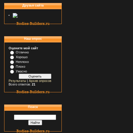
Друзья сайта
Наш опрос
Оцените мой сайт
Отлично
Хорошо
Неплохо
Плохо
Ужасно
Результаты
|
Архив опросов
Всего ответов:
21
Поиск