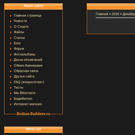
Меню сайта
Главная
»
2016
»
Декабр
Главная страница
Новости
О Спорте
Файлы
Статьи
Блог
Форум
Фотоальбомы
Доска объявлений
Обмен Баннерами
Обратная связь
Друзья сайта
FAQ (вопрос/ответ)
Тесты
Мы ВКонтакте
БодиФитнес
Интернет-магазин
Мини-чат