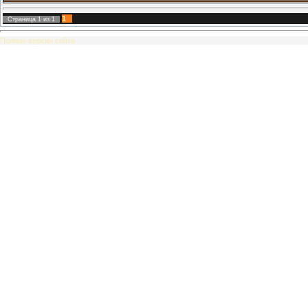
1
Страница
1
из
1
Полная версия сайта