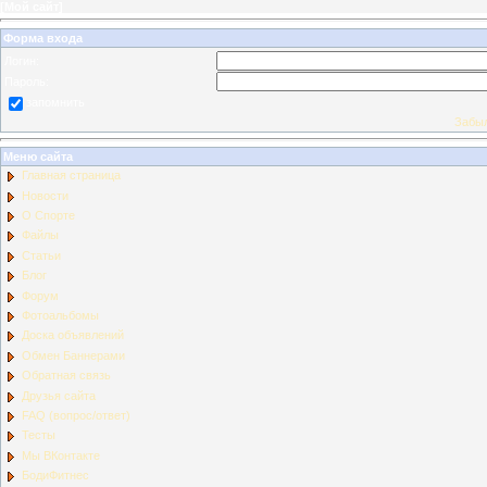
[
Мой сайт
]
Форма входа
Логин:
Пароль:
запомнить
Забыл
Меню сайта
Главная страница
Новости
О Спорте
Файлы
Статьи
Блог
Форум
Фотоальбомы
Доска объявлений
Обмен Баннерами
Обратная связь
Друзья сайта
FAQ (вопрос/ответ)
Тесты
Мы ВКонтакте
БодиФитнес