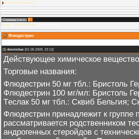
Интернет-магазин
1
Страница
1
из
1
Форум
»
Антиэстрогены
»
Флюдестрин
Флюдестрин
[
1
]
dennickac
[01.06.2009, 23:12]
Действующее химическое вещество:
Торговые названия:
Флюдестрин 50 мг тбл.: Бристоль Г
Флюдестрин 100 мг/мл: Бристоль Ге
Теслак 50 мг тбл.: Сквиб Бельгия; 
Флюдестрин принадлежит к группе 
рассматривается родственником тест
андрогенных стеройдов с техническ