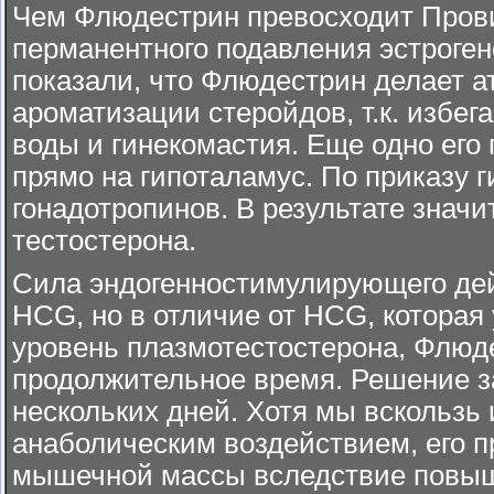
Чем Флюдестрин превосходит Провир
перманентного подавления эстроген
показали, что Флюдестрин делает а
ароматизации стеройдов, т.к. избе
воды и гинекомастия. Еще одно его 
прямо на гипоталамус. По приказу 
гонадотропинов. В результате знач
тестостерона.
Сила эндогенностимулирующего де
HCG, но в отличие от HCG, которая
уровень плазмотестостерона, Флюд
продолжительное время. Решение за
нескольких дней. Хотя мы вскользь
анаболическим воздействием, его п
мышечной массы вследствие повыше