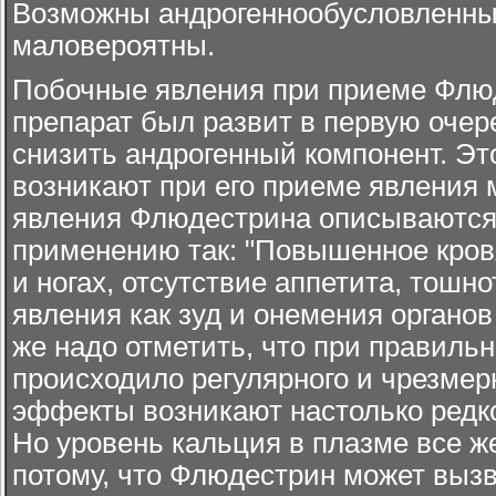
Возможны андрогеннообусловленные
маловероятны.
Побочные явления при приеме Флюде
препарат был развит в первую оче
снизить андрогенный компонент. Эт
возникают при его приеме явления
явления Флюдестрина описываются 
применению так: "Повышенное кровя
и ногах, отсутствие аппетита, тошн
явления как зуд и онемения органов
же надо отметить, что при правильн
происходило регулярного и чрезмер
эффекты возникают настолько редко,
Но уровень кальция в плазме все ж
потому, что Флюдестрин может выз